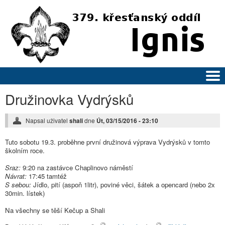
Přejít
k
hlavnímu
obsahu
Družinovka Vydrýsků
Napsal uživatel
shali
dne
Út, 03/15/2016 - 23:10
Tuto sobotu 19.3. proběhne první družinová výprava Vydrýsků v tomto
školním roce.
Sraz:
9:20 na zastávce Chaplinovo náměstí
Návrat:
17:45 tamtéž
S sebou:
Jídlo, pití (aspoň 1litr), poviné věci, šátek a opencard (nebo 2x
30min. lístek)
Na všechny se těší Kečup a Shali