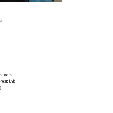
u:
umturem
přespání)
)
d