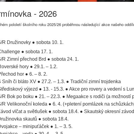
rmínovka - 2026
hém pololetí školního roku 2025/26 proběhnou následující akce našeho oddíl
S/R Družinovky
●
sobota 10. 1.
Challenge
●
sobota 17. 1.
S/R Zimní přechod Brd
●
sobota 24. 1.
Roverské hory
●
29.1. – 1.2.
Přechod hor
●
6. – 8. 2.
 Sníh či bláto XV
●
27.2. – 1.3.
●
Tradiční zimní trojdenka
třediskový výjezd
●
13. - 15.3.
●
Akce pro rovery a vedení s L
S/R Bok po boku
●
21. – 22.3.
●
Megaakce s rodiči (a možností 
S/R Velikonoční koleda
●
6. 4. (+pletení pomlázek na schůzkách
ávod vlčat a světlušek
●
sobota 18.4.
●
Skautský okresní závo
Družinovka skautů
●
sobota 18.4.
Dvojakce – minipuťáček
●
1. – 3. 5.
Dvojakce – voda
●
30. 4. – 3. 5.