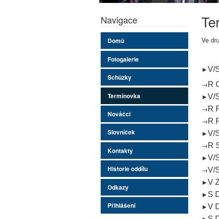
Te
Navigace
Ve dru
Domů
Fotogalerie
►
V/
Schůzky
→
R 
Termínovka
►
V/
→
R 
Nováčci
→
R 
Slovníček
►
V/S
→
R S
Kontakty
►
V/
Historie oddílu
→
V/
►
V Z
Odkazy
►
S 
Přihlášení
►
V 
►
S 